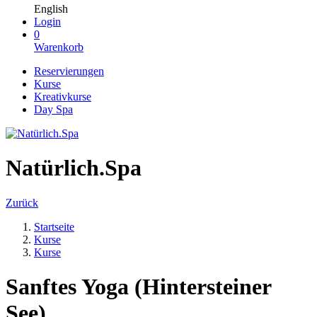
English
Login
0
Warenkorb
Reservierungen
Kurse
Kreativkurse
Day Spa
Natürlich.Spa
Zurück
Startseite
Kurse
Kurse
Sanftes Yoga (Hintersteiner
See)