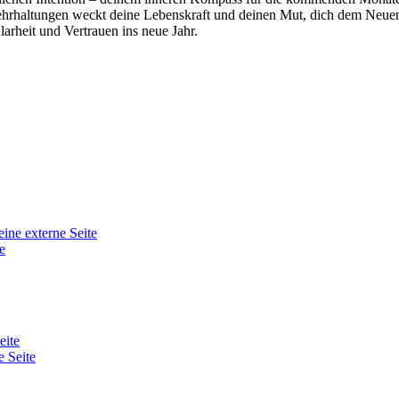
hrhaltungen weckt deine Lebenskraft und deinen Mut, dich dem Neu
arheit und Vertrauen ins neue Jahr.
eine externe Seite
e
eite
e Seite