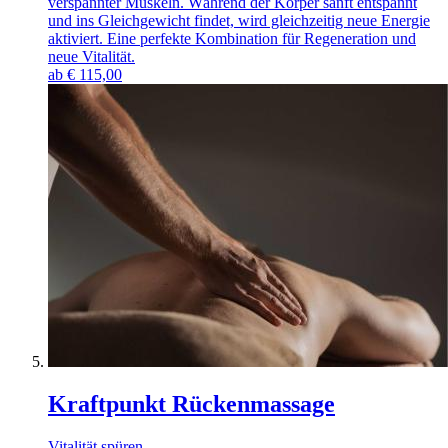
verspannter Muskeln. Während der Körper sanft entspannt
und ins Gleichgewicht findet, wird gleichzeitig neue Energie
aktiviert. Eine perfekte Kombination für Regeneration und
neue Vitalität.
ab
€
115,00
Kraftpunkt Rückenmassage
Vitalität spüren