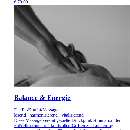
€
79,00
Balance & Energie
Die Fit-Kombi-Massage
lösend · harmonisierend · vitalisierend
Diese Massage vereint gezielte Druckpunktstimulation der
Fußreflexzonen mit kraftvollen Griffen zur Lockerung