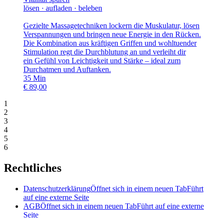
lösen · aufladen · beleben
Gezielte Massagetechniken lockern die Muskulatur, lösen
Verspannungen und bringen neue Energie in den Rücken.
Die Kombination aus kräftigen Griffen und wohltuender
Stimulation regt die Durchblutung an und verleiht dir
ein Gefühl von Leichtigkeit und Stärke – ideal zum
Durchatmen und Auftanken.
35
Min
€
89,00
1
2
3
4
5
6
Rechtliches
Datenschutzerklärung
Öffnet sich in einem neuen Tab
Führt
auf eine externe Seite
AGB
Öffnet sich in einem neuen Tab
Führt auf eine externe
Seite