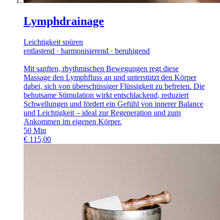
Lymphdrainage
Leichtigkeit spüren
entlastend · harmonisierend · beruhigend
Mit sanften, rhythmischen Bewegungen regt diese
Massage den Lymphfluss an und unterstützt den Körper
dabei, sich von überschüssiger Flüssigkeit zu befreien. Die
behutsame Stimulation wirkt entschlackend, reduziert
Schwellungen und fördert ein Gefühl von innerer Balance
und Leichtigkeit – ideal zur Regeneration und zum
Ankommen im eigenen Körper.
50
Min
€
115,00