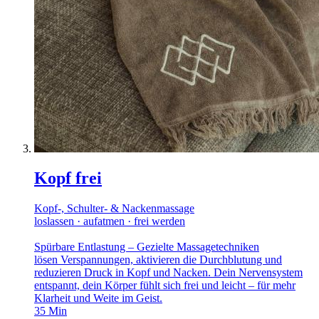
Kopf frei
Kopf-, Schulter- & Nackenmassage
loslassen · aufatmen · frei werden
Spürbare Entlastung – Gezielte Massagetechniken
lösen Verspannungen, aktivieren die Durchblutung und
reduzieren Druck in Kopf und Nacken. Dein Nervensystem
entspannt, dein Körper fühlt sich frei und leicht – für mehr
Klarheit und Weite im Geist.
35
Min